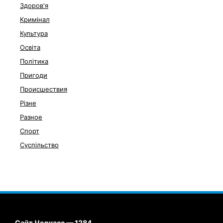
Здоров'я
Кримінал
Культура
Освіта
Політика
Пригоди
Происшествия
Різне
Разное
Спорт
Суспільство
Сайт Черкасс — 1284