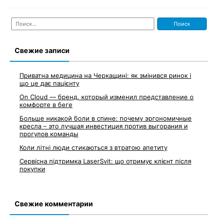
Найти:
Свежие записи
Приватна медицина на Черкащині: як змінився ринок і
що це дає пацієнту
On Cloud — бренд, который изменил представление о
комфорте в беге
Больше никакой боли в спине: почему эргономичные
кресла – это лучшая инвестиция против выгорания и
прогулов команды
Коли літні люди стикаються з втратою апетиту
Сервісна підтримка LaserSvit: що отримує клієнт після
покупки
Свежие комментарии