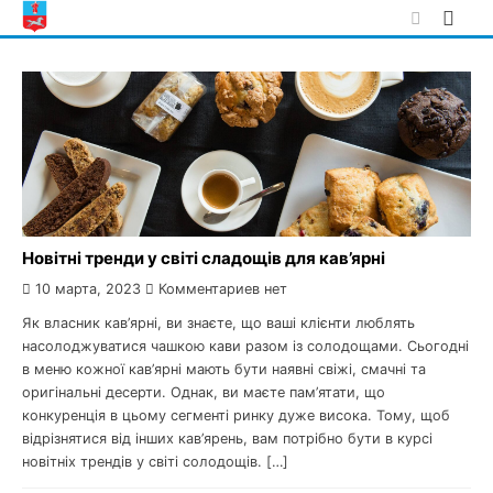
Skip
to
content
Новітні тренди у світі сладощів для кав’ярні
10 марта, 2023
Комментариев нет
Як власник кав’ярні, ви знаєте, що ваші клієнти люблять
насолоджуватися чашкою кави разом із солодощами. Сьогодні
в меню кожної кав’ярні мають бути наявні свіжі, смачні та
оригінальні десерти. Однак, ви маєте пам’ятати, що
конкуренція в цьому сегменті ринку дуже висока. Тому, щоб
відрізнятися від інших кав’ярень, вам потрібно бути в курсі
новітніх трендів у світі солодощів. […]