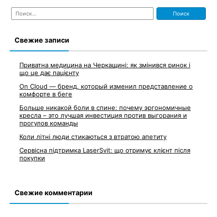
Найти:
Свежие записи
Приватна медицина на Черкащині: як змінився ринок і
що це дає пацієнту
On Cloud — бренд, который изменил представление о
комфорте в беге
Больше никакой боли в спине: почему эргономичные
кресла – это лучшая инвестиция против выгорания и
прогулов команды
Коли літні люди стикаються з втратою апетиту
Сервісна підтримка LaserSvit: що отримує клієнт після
покупки
Свежие комментарии