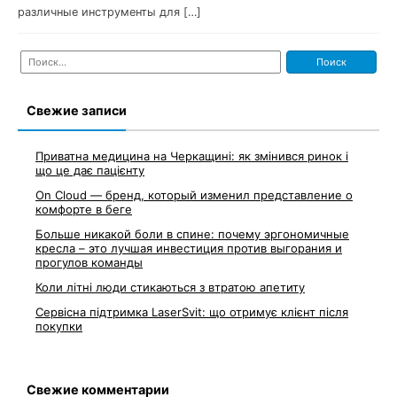
различные инструменты для […]
Найти:
Свежие записи
Приватна медицина на Черкащині: як змінився ринок і
що це дає пацієнту
On Cloud — бренд, который изменил представление о
комфорте в беге
Больше никакой боли в спине: почему эргономичные
кресла – это лучшая инвестиция против выгорания и
прогулов команды
Коли літні люди стикаються з втратою апетиту
Сервісна підтримка LaserSvit: що отримує клієнт після
покупки
Свежие комментарии