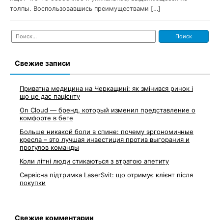
толпы. Воспользовавшись преимуществами […]
Найти:
Свежие записи
Приватна медицина на Черкащині: як змінився ринок і
що це дає пацієнту
On Cloud — бренд, который изменил представление о
комфорте в беге
Больше никакой боли в спине: почему эргономичные
кресла – это лучшая инвестиция против выгорания и
прогулов команды
Коли літні люди стикаються з втратою апетиту
Сервісна підтримка LaserSvit: що отримує клієнт після
покупки
Свежие комментарии