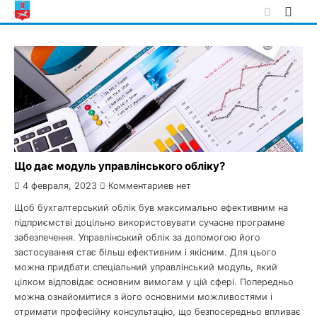
Skip
to
content
Що дає модуль управлінського обліку?
4 февраля, 2023
Комментариев нет
Щоб бухгалтерський облік був максимально ефективним на
підприємстві доцільно використовувати сучасне програмне
забезпечення. Управлінський облік за допомогою його
застосування стає більш ефективним і якісним. Для цього
можна придбати спеціальний управлінський модуль, який
цілком відповідає основним вимогам у цій сфері. Попередньо
можна ознайомитися з його основними можливостями і
отримати професійну консультацію, що безпосередньо впливає