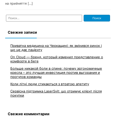
на прийняття […]
Найти:
Свежие записи
Приватна медицина на Черкащині: як змінився ринок і
що це дає пацієнту
On Cloud — бренд, который изменил представление о
комфорте в беге
Больше никакой боли в спине: почему эргономичные
кресла – это лучшая инвестиция против выгорания и
прогулов команды
Коли літні люди стикаються з втратою апетиту
Сервісна підтримка LaserSvit: що отримує клієнт після
покупки
Свежие комментарии