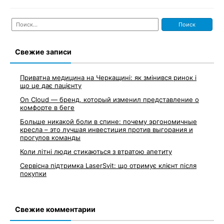
Найти:
Свежие записи
Приватна медицина на Черкащині: як змінився ринок і
що це дає пацієнту
On Cloud — бренд, который изменил представление о
комфорте в беге
Больше никакой боли в спине: почему эргономичные
кресла – это лучшая инвестиция против выгорания и
прогулов команды
Коли літні люди стикаються з втратою апетиту
Сервісна підтримка LaserSvit: що отримує клієнт після
покупки
Свежие комментарии