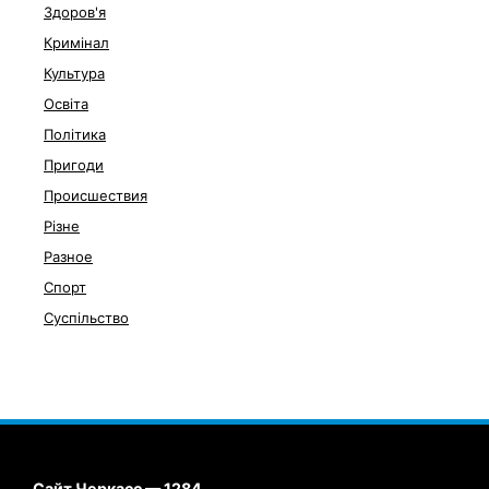
Здоров'я
Кримінал
Культура
Освіта
Політика
Пригоди
Происшествия
Різне
Разное
Спорт
Суспільство
Сайт Черкасс — 1284