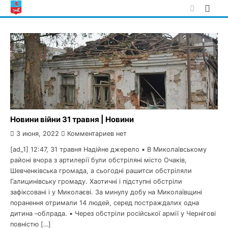
Skip
to
content
Новини війни 31 травня | Новини
3 июня, 2022
Комментариев нет
[ad_1] 12:47, 31 травня Надійне джерело ▪️ В Миколаївському
районі вчора з артилерії були обстріляні місто Очаків,
Шевченківська громада, а сьогодні рашитси обстріляли
Галицинівську громаду. Хаотичні і підступні обстріли
зафіксовані і у Миколаєві. За минулу добу на Миколаївщині
поранення отримали 14 людей, серед постраждалих одна
дитина –облрада. ▪️ Через обстріли російської армії у Чернігові
повністю […]