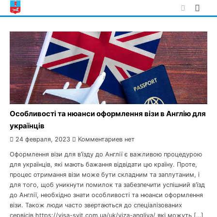
Skip
to
content
Особливості та нюанси оформлення візи в Англію для
українців
24 февраля, 2023
Комментариев нет
Оформлення візи для в’їзду до Англії є важливою процедурою
для українців, які мають бажання відвідати цю країну. Проте,
процес отримання візи може бути складним та заплутаним, і
для того, щоб уникнути помилок та забезпечити успішний в’їзд
до Англії, необхідно знати особливості та нюанси оформлення
візи. Також люди часто звертаються до спеціалізованих
сервісів https://visa-svit.com.ua/uk/viza-angliya/ які можуть […]