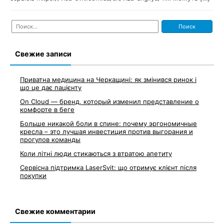
Найти:
Свежие записи
Приватна медицина на Черкащині: як змінився ринок і
що це дає пацієнту
On Cloud — бренд, который изменил представление о
комфорте в беге
Больше никакой боли в спине: почему эргономичные
кресла – это лучшая инвестиция против выгорания и
прогулов команды
Коли літні люди стикаються з втратою апетиту
Сервісна підтримка LaserSvit: що отримує клієнт після
покупки
Свежие комментарии