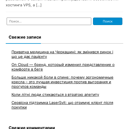
хостинга VPS, а […]
Найти:
Свежие записи
Приватна медицина на Черкащині: як змінився ринок і
що це дає пацієнту
On Cloud — бренд, который изменил представление о
комфорте в беге
Больше никакой боли в спине: почему эргономичные
кресла – это лучшая инвестиция против выгорания и
прогулов команды
Коли літні люди стикаються з втратою апетиту
Сервісна підтримка LaserSvit: що отримує клієнт після
покупки
Свежие комментарии