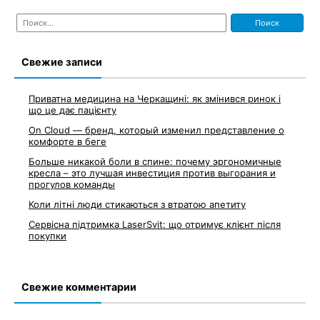
Найти:
Свежие записи
Приватна медицина на Черкащині: як змінився ринок і
що це дає пацієнту
On Cloud — бренд, который изменил представление о
комфорте в беге
Больше никакой боли в спине: почему эргономичные
кресла – это лучшая инвестиция против выгорания и
прогулов команды
Коли літні люди стикаються з втратою апетиту
Сервісна підтримка LaserSvit: що отримує клієнт після
покупки
Свежие комментарии