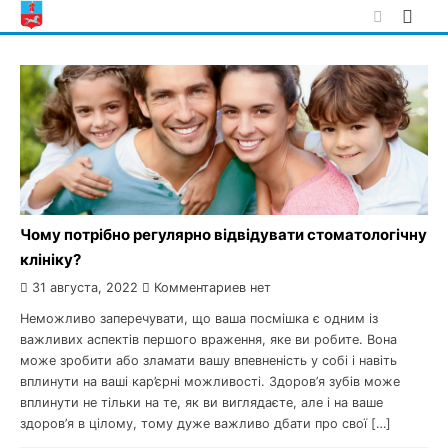
Skip
to
content
Чому потрібно регулярно відвідувати стоматологічну
клініку?
31 августа, 2022
Комментариев нет
Неможливо заперечувати, що ваша посмішка є одним із
важливих аспектів першого враження, яке ви робите. Вона
може зробити або зламати вашу впевненість у собі і навіть
вплинути на ваші кар’єрні можливості. Здоров’я зубів може
вплинути не тільки на те, як ви виглядаєте, але і на ваше
здоров’я в цілому, тому дуже важливо дбати про свої […]