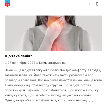
Skip
to
content
Що таке печія?
27 сентября, 2022
Комментариев нет
Печія — це відчуття пекучого болю або дискомфорту в грудях,
зазвичай після їжі. Його також називають рефлюксом або
розладом травлення. Що викликає печію?Зазвичай кільце м’яза
в нижньому кінці стравоходу (трубка, що з’єднує ротову
порожнину зі шлунком) розслабляється, щоб пропустити їжу, і
напружується, щоб запобігти виходу шлункової кислоти.
Однак, якщо м’яз розслабляється, коли цього не слід, […]