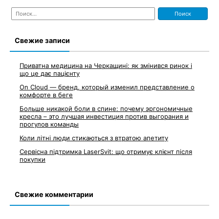
Найти:
Свежие записи
Приватна медицина на Черкащині: як змінився ринок і
що це дає пацієнту
On Cloud — бренд, который изменил представление о
комфорте в беге
Больше никакой боли в спине: почему эргономичные
кресла – это лучшая инвестиция против выгорания и
прогулов команды
Коли літні люди стикаються з втратою апетиту
Сервісна підтримка LaserSvit: що отримує клієнт після
покупки
Свежие комментарии