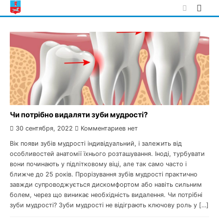
Skip
to
content
Чи потрібно видаляти зуби мудрості?
30 сентября, 2022
Комментариев нет
Вік появи зубів мудрості індивідуальний, і залежить від
особливостей анатомії їхнього розташування. Іноді, турбувати
вони починають у підлітковому віці, але так само часто і
ближче до 25 років. Прорізування зубів мудрості практично
завжди супроводжується дискомфортом або навіть сильним
болем, через що виникає необхідність видалення. Чи потрібні
зуби мудрості? Зуби мудрості не відіграють ключову роль у […]