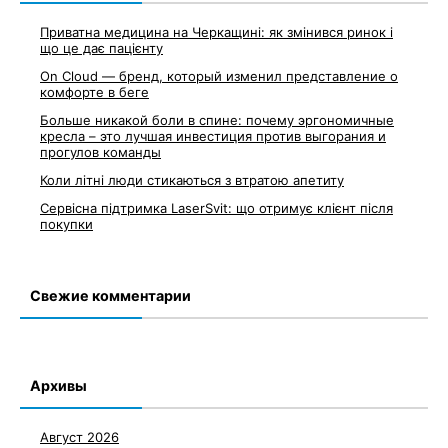
Приватна медицина на Черкащині: як змінився ринок і
що це дає пацієнту
On Cloud — бренд, который изменил представление о
комфорте в беге
Больше никакой боли в спине: почему эргономичные
кресла – это лучшая инвестиция против выгорания и
прогулов команды
Коли літні люди стикаються з втратою апетиту
Сервісна підтримка LaserSvit: що отримує клієнт після
покупки
Свежие комментарии
Архивы
Август 2026